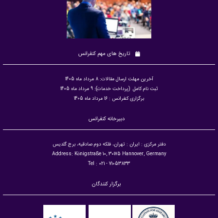
تاریخ های مهم کنفرانس
آخرین مهلت ارسال مقالات: 8 مرداد ماه 1405
ثبت نام کامل (پرداخت خدمات): 9 مرداد ماه 1405
برگزاری کنفرانس : 16 مرداد ماه 1405
دبیرخانه کنفرانس
دفتر مرکزی : ایران : تهران، فلکه دوم صادقیه، برج گلدیس
Address: Königstraße 10, 30175 Hannover, Germany
Tel : 021 - 71053833
برگزار کنندگان