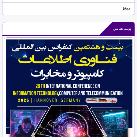
موبایل
پوستر همایش
›
‹