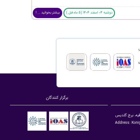
دوشنبه 04 اسفند 1404 (5 ماه قبل )
بیشتر بخوانید ... !
ش
‌سازی
برگزار کنندگان
دقیه، برج گلدیس
Address: Köni