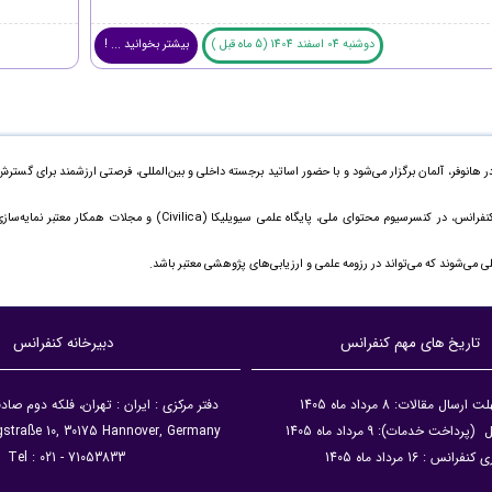
دوشنبه 04 اسفند 1404 (5 ماه قبل )
بیشتر بخوانید ... !
 در هانوفر، آلمان برگزار می‌شود و با حضور اساتید برجسته داخلی و بین‌المللی، فرصتی ارزشمند برای گستر
مقالات ارائه‌شده علاوه بر چاپ ویژه در مجموعه رسمی کنفرانس، در کنسرسیوم محتوای ملی، پایگاه علمی سیویلیکا (Civilica) و مجلات همکار معتبر نمایه
 می‌شوند که می‌تواند در رزومه علمی و ارزیابی‌های پژوهشی معتبر باشد.
تاریخ های مهم کنفرانس
دبیرخانه کنفرانس
ال مقالات: 8 مرداد ماه 1405
دفتر مرکزی : ایران : تهران، فلکه دوم صا
داخت خدمات): 9 مرداد ماه 1405
gstraße 10, 30175 Hannover, Germany
نفرانس : 16 مرداد ماه 1405
Tel : 021 - 71053833