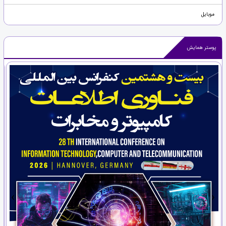
موبایل
پوستر همایش
›
‹