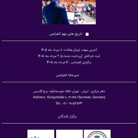
تاریخ های مهم کنفرانس
آخرین مهلت ارسال مقالات: 8 مرداد ماه 1405
ثبت نام کامل (پرداخت خدمات): 9 مرداد ماه 1405
برگزاری کنفرانس : 16 مرداد ماه 1405
دبیرخانه کنفرانس
دفتر مرکزی : ایران : تهران، فلکه دوم صادقیه، برج گلدیس
Address: Königstraße 10, 30175 Hannover, Germany
Tel : 021 - 71053833
برگزار کنندگان