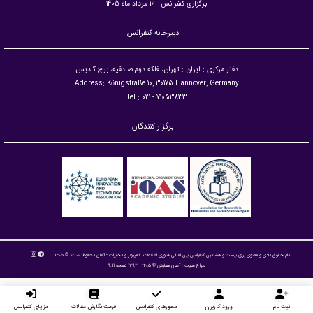
برگزاری کنفرانس : 16 مرداد ماه 1405
دبیرخانه کنفرانس
دفتر مرکزی : ایران : تهران، فلکه دوم صادقیه، برج گلدیس
Address: Königstraße 10, 30175 Hannover, Germany
Tel : 021 - 71053833
برگزار کنندگان
تمام حقوق مادی و معنوی برای بیست و هشتمین کنفرانس بین المللی فناوری اطلاعات، کامپیوتر و مخابرات - آلمان محفوظ است. © ۱۴۰۵
طراح سایت :
آسان همایش
© ۱۴۰۵ - 1392 نسخه 9.11
ثبت نام
ورود کاربران
محورهای کنفرانس
فرمت نگارش مقالات
مزایای کنفرانس