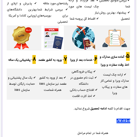
✔ بررسی سوابق تحصیلی
✔ عقد قرارداد و ارائه
رشته‌های مورد علاقه
✔ پذیرش و اپلای از
شما
چک لیست های مورد
✔ بررسی شرایط شما
بهترین دانشگاه‌های
✔ پیشنهاد بهترین روش
نیاز
برای بورسیه‌های
اروپایی، کانادا و آمریکا
تحصیل
✔ اقساط کل پروسه شما
تحصیلی
5
- آماده سازی مدارک و
8
7
6
- خدمات بعد از ویزا
- ورود به کشور مقصد
- پشتیبانی یک ساله
اخذ وقت سفارت و ویزا
✔ پیکاپ فرودگاهی
✔ اراده چک لیست
✔ ثبت نام حضوری در
✔ بعد از ورود به کشور
✔ یک سال پشتیبانی و
مدارک ویزا و تمامی کار
دانشگاه
مقصد نیز سازمان ioas
حمایت رایگان توسط
های سفارت و پیکاپ
✔ افتتاح حساب بانکی
همراه شماست
سازمان ioas
ویزا
✔ اخذ کارت اقامت
جهت اقدام با کلمه
ادامه تحصیل
شروع نمائید.
09120125011
همراه شما در تمام مراحل